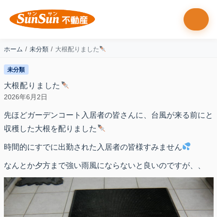
Skip to content
Skip to footer
Men
ホーム
未分類
大根配りました
未分類
大根配りました
2026年6月2日
先ほどガーデンコート入居者の皆さんに、台風が来る前にと
収穫した大根を配りました
時間的にすでに出勤された入居者の皆様すみません
なんとか夕方まで強い雨風にならないと良いのですが、、